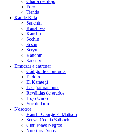
Charla del dojo
Foro
Tienda
Karate Kata
Sanchin
Kanshiwa
Kanshu
Sechin
Sesan
Seryu
Kanchin
Sanseryu
Empezar a entrenar
Código de Conducta
El dojo
El Karategi
Las graduaciones
Reválidas de grados
Hojo Undo
Vocabulario
Nosotros
Hanshi George E. Mattson
Sensei Cecilia Salbuchi
Cinturones Negros
Nuestros Dojos