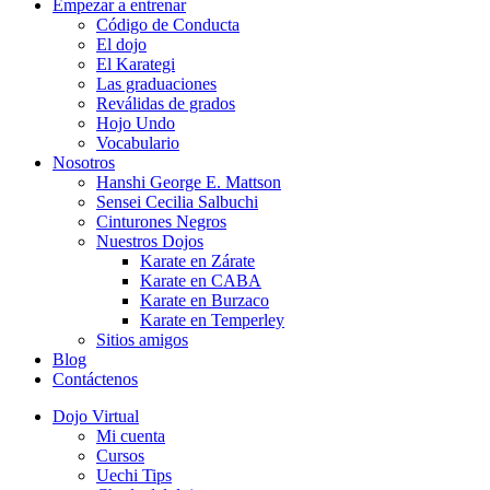
Empezar a entrenar
Código de Conducta
El dojo
El Karategi
Las graduaciones
Reválidas de grados
Hojo Undo
Vocabulario
Nosotros
Hanshi George E. Mattson
Sensei Cecilia Salbuchi
Cinturones Negros
Nuestros Dojos
Karate en Zárate
Karate en CABA
Karate en Burzaco
Karate en Temperley
Sitios amigos
Blog
Contáctenos
Dojo Virtual
Mi cuenta
Cursos
Uechi Tips