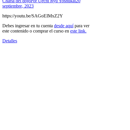
Charla del dojo
Por
Uechi Ryu Yoshukai
20
septiembre, 2023
https://youtu.be/SAGoEIMxZ2Y
Debes ingresar en tu cuenta
desde aquí
para ver
este contenido o comprar el curso en
este link.
Detalles