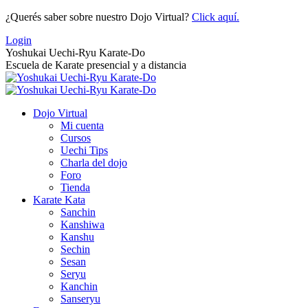
Saltar
¿Querés saber sobre nuestro Dojo Virtual?
Click aquí.
al
Login
contenido
Yoshukai Uechi-Ryu Karate-Do
Escuela de Karate presencial y a distancia
Dojo Virtual
Mi cuenta
Cursos
Uechi Tips
Charla del dojo
Foro
Tienda
Karate Kata
Sanchin
Kanshiwa
Kanshu
Sechin
Sesan
Seryu
Kanchin
Sanseryu