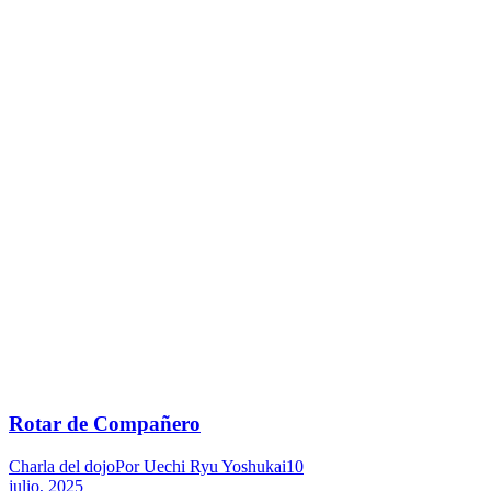
Rotar de Compañero
Charla del dojo
Por
Uechi Ryu Yoshukai
10
julio, 2025