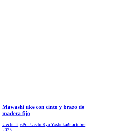
Mawashi uke con cinto y brazo de
madera fijo
Uechi Tips
Por
Uechi Ryu Yoshukai
9 octubre,
2025