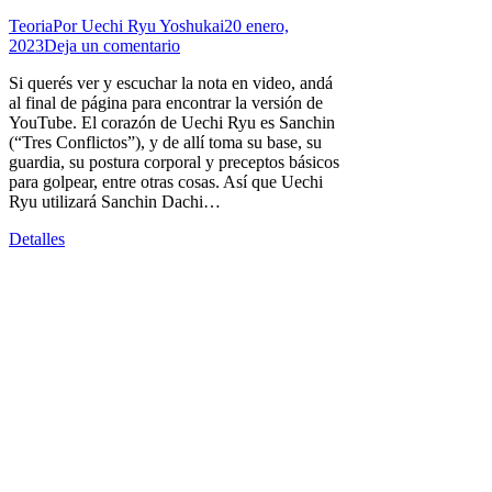
Teoria
Por
Uechi Ryu Yoshukai
20 enero,
2023
Deja un comentario
Si querés ver y escuchar la nota en video, andá
al final de página para encontrar la versión de
YouTube. El corazón de Uechi Ryu es Sanchin
(“Tres Conflictos”), y de allí toma su base, su
guardia, su postura corporal y preceptos básicos
para golpear, entre otras cosas. Así que Uechi
Ryu utilizará Sanchin Dachi…
Detalles